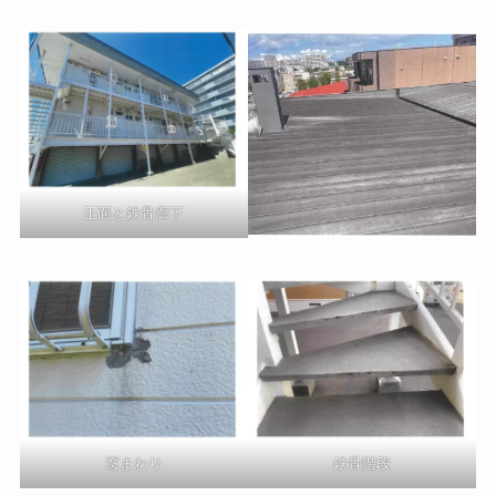
正面と鉄骨廊下
窓まわり
鉄骨階段