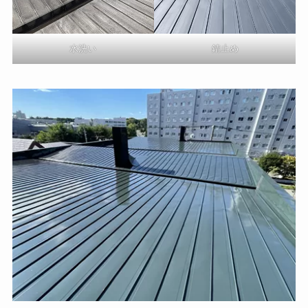
水洗い
錆止め