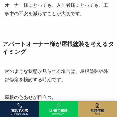
オーナー様にとっても、入居者様にとっても、工
事中の不安を減らすことが大切です。
アパートオーナー様が屋根塗装を考えるタ
イミング
次のような状態が見られる場合は、屋根塗装や外
部修繕を検討する時期です。
屋根の色あせが目立つ。
屋根に錆が出ている。
電話で相談
LINEで相談
見積依頼
雪解け後に屋根や外壁の傷みが気になる。
011-889-2833
24時間OK
無料