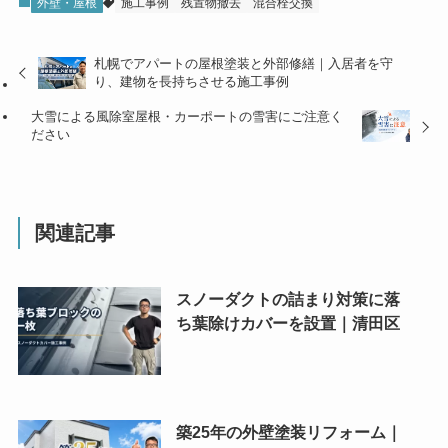
外壁・屋根
施工事例
残置物撤去
混合栓交換
札幌でアパートの屋根塗装と外部修繕｜入居者を守
り、建物を長持ちさせる施工事例
大雪による風除室屋根・カーポートの雪害にご注意く
ださい
関連記事
スノーダクトの詰まり対策に落
ち葉除けカバーを設置｜清田区
築25年の外壁塗装リフォーム｜