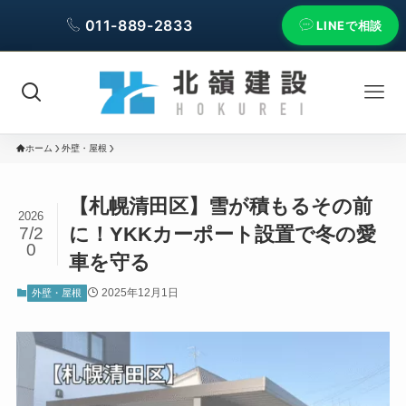
011-889-2833
LINEで相談
ホーム
外壁・屋根
【札幌清田区】雪が積もるその前
2026
に！YKKカーポート設置で冬の愛
7/2
0
車を守る
2025年12月1日
外壁・屋根