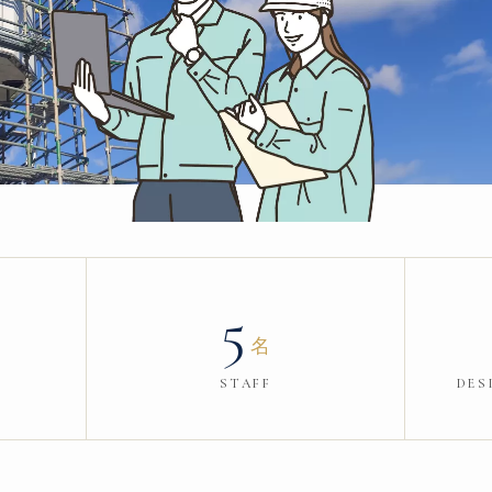
5
名
STAFF
DES