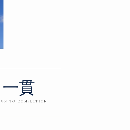
一貫
IGN TO COMPLETION