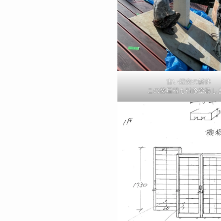
古い煙突の解体
この後屋根も補修塗装し