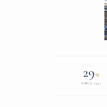
29
年
SINCE 1997