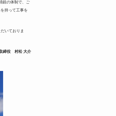
精鋭の体制で、ご
任を持って工事を
ただいておりま
取締役 村松 大介