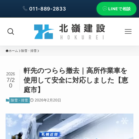
011-889-2833
LINEで相談
ホーム
除雪・排雪
軒先のつらら撤去｜高所作業車を
2026
使用して安全に対応しました【恵
7/2
0
庭市】
2026年2月20日
除雪・排雪