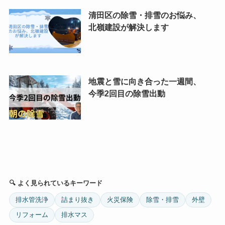
清田区の除雪・排雪のお悩み、
北嶺建設が解決します
地震と雪に向き合った一週間、
今季2回目の除雪出動
🔍 よく見られているキーワード
排水管洗浄
詰まり抜き
火災保険
除雪・排雪
外壁
リフォーム
排水マス