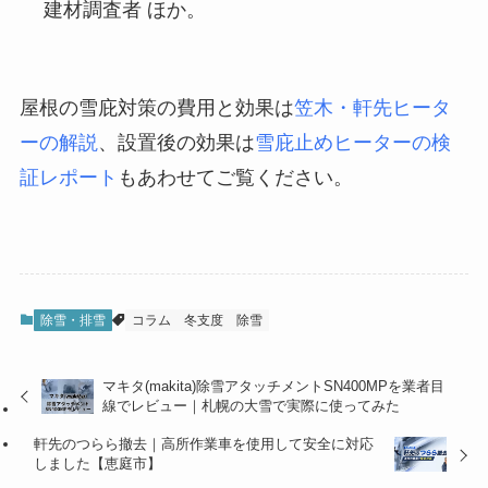
建材調査者 ほか。
屋根の雪庇対策の費用と効果は
笠木・軒先ヒータ
ーの解説
、設置後の効果は
雪庇止めヒーターの検
証レポート
もあわせてご覧ください。
除雪・排雪
コラム
冬支度
除雪
マキタ(makita)除雪アタッチメントSN400MPを業者目
線でレビュー｜札幌の大雪で実際に使ってみた
軒先のつらら撤去｜高所作業車を使用して安全に対応
しました【恵庭市】