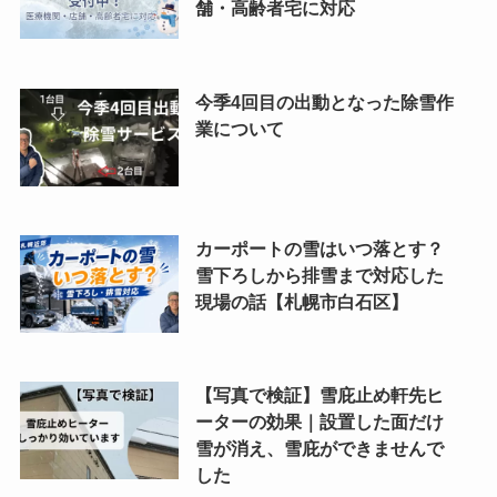
舗・高齢者宅に対応
今季4回目の出動となった除雪作
業について
カーポートの雪はいつ落とす？
雪下ろしから排雪まで対応した
現場の話【札幌市白石区】
【写真で検証】雪庇止め軒先ヒ
ーターの効果｜設置した面だけ
雪が消え、雪庇ができませんで
した