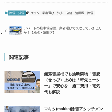
除雪・排雪
コラム
業者選び
法人・店舗
清田区
除雪
アパートの駐車場除雪、業者選びで失敗していません
か？【札幌・清田区】
関連記事
無落雪屋根でも油断禁物！雪庇
（せっぴ）止めは「軒先ヒータ
ー」で安心を｜施工費用・電気
代も解説
マキタ(makita)除雪アタッチメン