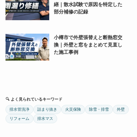
繕｜散水試験で原因を特定した
部分補修の記録
小樽市で外壁張替えと断熱窓交
換｜外壁と窓をまとめて見直し
た施工事例
🔍 よく見られているキーワード
排水管洗浄
詰まり抜き
火災保険
除雪・排雪
外壁
リフォーム
排水マス