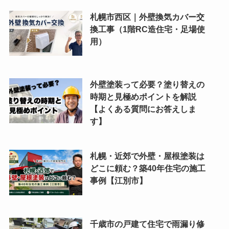
札幌市西区｜外壁換気カバー交
換工事（1階RC造住宅・足場使
用）
外壁塗装って必要？塗り替えの
時期と見極めポイントを解説
【よくある質問にお答えしま
す】
札幌・近郊で外壁・屋根塗装は
どこに頼む？築40年住宅の施工
事例【江別市】
千歳市の戸建て住宅で雨漏り修