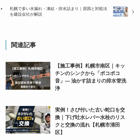
札幌で多い水漏れ・凍結・排水詰まり｜原因と対処法
を建設会社が解説
関連記事
【施工事例】札幌市南区｜キッ
チンのシンクから「ポコポコ
音」― 油かす詰まりの排水管洗
浄
実例！さび付いた古い蛇口を交
換｜下げ吐水レバー水栓のリス
クと交換の流れ【札幌市清田
区】