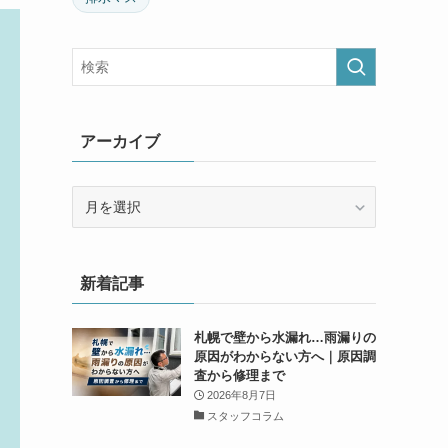
アーカイブ
ア
ー
カ
イ
新着記事
ブ
札幌で壁から水漏れ…雨漏りの
原因がわからない方へ｜原因調
査から修理まで
2026年8月7日
スタッフコラム