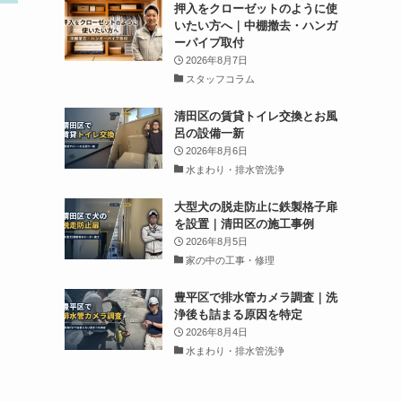
押入をクローゼットのように使
いたい方へ｜中棚撤去・ハンガ
ーパイプ取付
2026年8月7日
スタッフコラム
清田区の賃貸トイレ交換とお風
呂の設備一新
2026年8月6日
水まわり・排水管洗浄
大型犬の脱走防止に鉄製格子扉
を設置｜清田区の施工事例
2026年8月5日
家の中の工事・修理
豊平区で排水管カメラ調査｜洗
浄後も詰まる原因を特定
2026年8月4日
水まわり・排水管洗浄