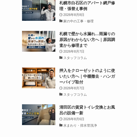
札幌市白石区のアパート網戸修
理・張替え事例
2026年8月8日
家の中の工事・修理
札幌で壁から水漏れ…雨漏りの
原因がわからない方へ｜原因調
査から修理まで
2026年8月7日
スタッフコラム
押入をクローゼットのように使
いたい方へ｜中棚撤去・ハンガ
ーパイプ取付
2026年8月7日
スタッフコラム
清田区の賃貸トイレ交換とお風
呂の設備一新
2026年8月6日
水まわり・排水管洗浄