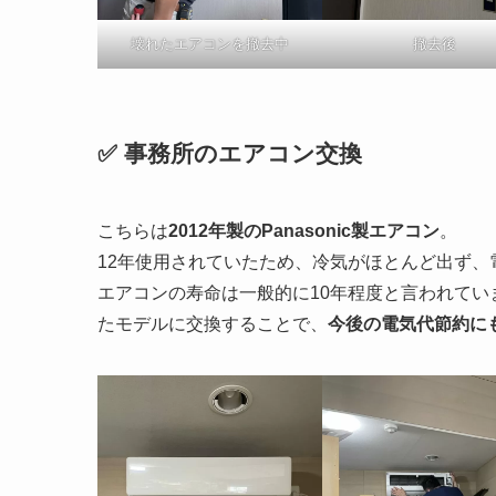
壊れたエアコンを撤去中
撤去後
✅ 事務所のエアコン交換
こちらは
2012年製のPanasonic製エアコン
。
12年使用されていたため、冷気がほとんど出ず、
エアコンの寿命は一般的に10年程度と言われて
たモデルに交換することで、
今後の電気代節約に