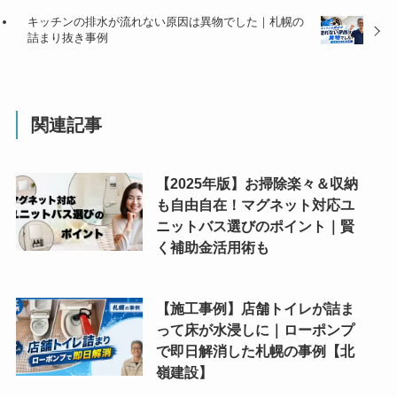
キッチンの排水が流れない原因は異物でした｜札幌の
詰まり抜き事例
関連記事
【2025年版】お掃除楽々＆収納
も自由自在！マグネット対応ユ
ニットバス選びのポイント｜賢
く補助金活用術も
【施工事例】店舗トイレが詰ま
って床が水浸しに｜ローポンプ
で即日解消した札幌の事例【北
嶺建設】