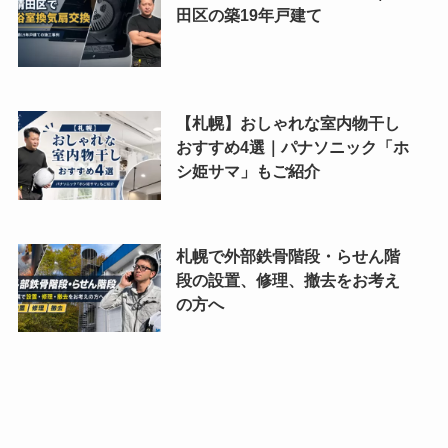
田区の築19年戸建て
【札幌】おしゃれな室内物干し
おすすめ4選｜パナソニック「ホ
シ姫サマ」もご紹介
札幌で外部鉄骨階段・らせん階
段の設置、修理、撤去をお考え
の方へ