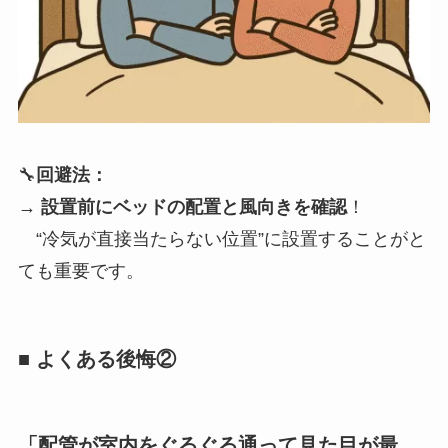
🔧
回避法：
→
設置前にベッドの配置と風向きを確認
！
“冷気が直接当たらない位置”に設置することがと
ても重要です。
■ よくある後悔②
「配管が室内をぐるぐる通って見た目が最