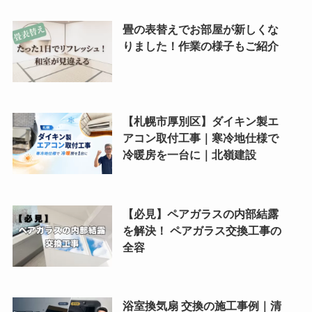
畳の表替えでお部屋が新しくな
りました！作業の様子もご紹介
【札幌市厚別区】ダイキン製エ
アコン取付工事｜寒冷地仕様で
冷暖房を一台に｜北嶺建設
【必見】ペアガラスの内部結露
を解決！ ペアガラス交換工事の
全容
浴室換気扇 交換の施工事例｜清