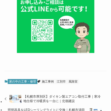
家の中の工事・修理
施工事例
江別市
風除室
【札幌市厚別区】ダイキン製エアコン取付工事｜寒冷
地仕様で冷暖房を一台に｜北嶺建設
照明器具をLEDシーリングライトに交換｜札幌市清田