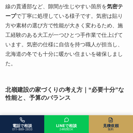
線の貫通部など、隙間が生じやすい箇所を
気密テ
ープ
で丁寧に処理している様子です。気密は貼り
方や素材の選び方で性能が大きく変わるため、施
工経験のある大工が一つひとつ手作業で仕上げて
います。気密の仕様に自信を持つ職人が担当し、
北海道の冬でも十分に暖かい住まいを確保しまし
た。
北嶺建設の家づくりの考え方｜“必要十分”な
性能と、予算のバランス
家の断熱性能は、断熱等級1〜7で表されます。等
電話で相談
LINEで相談
見積依頼
級5はZEH水準、等級6・7はいわゆる「高気密・高
011-889-2833
24時間OK
無料