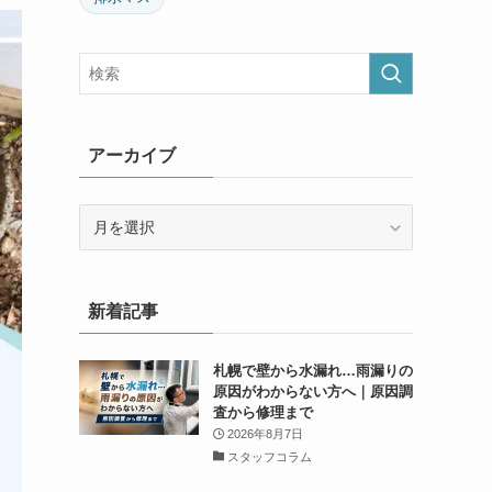
アーカイブ
ア
ー
カ
イ
新着記事
ブ
札幌で壁から水漏れ…雨漏りの
原因がわからない方へ｜原因調
査から修理まで
2026年8月7日
スタッフコラム