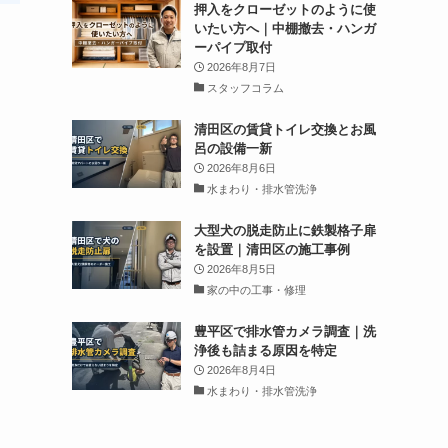
押入をクローゼットのように使
いたい方へ｜中棚撤去・ハンガ
ーパイプ取付
2026年8月7日
スタッフコラム
清田区の賃貸トイレ交換とお風
呂の設備一新
2026年8月6日
水まわり・排水管洗浄
大型犬の脱走防止に鉄製格子扉
を設置｜清田区の施工事例
2026年8月5日
家の中の工事・修理
豊平区で排水管カメラ調査｜洗
浄後も詰まる原因を特定
2026年8月4日
水まわり・排水管洗浄