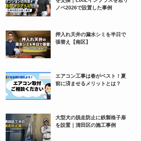
を交換｜LIXILインプラスを窓リ
ノベ2026で設置した事例
押入れ天井の漏水シミを半日で
張替え【南区】
エアコン工事は春がベスト！夏
前に済ませるメリットとは？
大型犬の脱走防止に鉄製格子扉
を設置｜清田区の施工事例