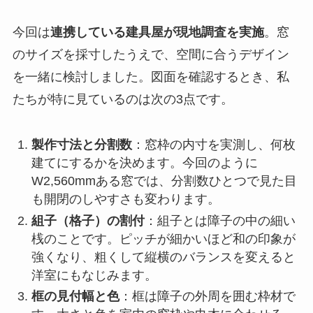
今回は
連携している建具屋が現地調査を実施
。窓
のサイズを採寸したうえで、空間に合うデザイン
を一緒に検討しました。図面を確認するとき、私
たちが特に見ているのは次の3点です。
製作寸法と分割数
：窓枠の内寸を実測し、何枚
建てにするかを決めます。今回のように
W2,560mmある窓では、分割数ひとつで見た目
も開閉のしやすさも変わります。
組子（格子）の割付
：組子とは障子の中の細い
桟のことです。ピッチが細かいほど和の印象が
強くなり、粗くして縦横のバランスを変えると
洋室にもなじみます。
框の見付幅と色
：框は障子の外周を囲む枠材で